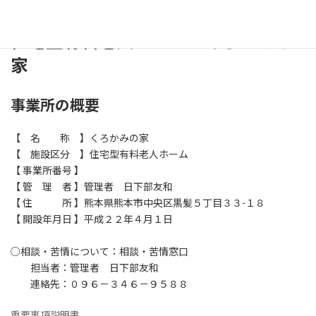
令和8年度6月号
(令和8年6月1日発行)
住宅型有料老人ホーム くろかみの
家
事業所の概要
【 名 称 】くろかみの家
【 施設区分 】住宅型有料老人ホーム
【 事業所番号 】
【 管 理 者 】管理者 日下部友和
【 住 所 】熊本県熊本市中央区黒髪５丁目３３-１８
【 開設年月日 】平成２２年４月１日
○相談・苦情について：相談・苦情窓口
担当者：管理者 日下部友和
連絡先：０９６－３４６－９５８８
重要事項説明書