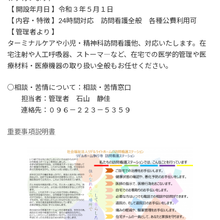
【 開設年月日 】令和３年５月１日
【 内容・特徴 】24時間対応 訪問看護全般 各種公費利用可
【 管理者より 】
ターミナルケアや小児・精神科訪問看護他、対応いたします。在
宅注射や人工呼吸器、ストーマ―など、在宅での医学的管理や医
療材料・医療機器の取り扱い全般もお任せください。
○相談・苦情について：相談・苦情窓口
担当者：管理者 石山 静佳
連絡先：０９６－２２３－５３５９
重要事項説明書