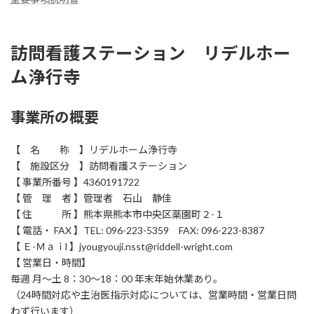
訪問看護ステーション リデルホー
ム浄行寺
事業所の概要
【 名 称 】リデルホーム浄行寺
【 施設区分 】訪問看護ステーション
【 事業所番号 】4360191722
【 管 理 者 】管理者 石山 静佳
【 住 所 】熊本県熊本市中央区薬園町２-１
【 電話・ FAX 】TEL: 096-223-5359 FAX: 096-223-8387
【 Ｅ-Ｍａｉl 】jyougyouji.nsst@riddell-wright.com
【 営業日・時間】
毎週 月～土 8：30～18：00 年末年始休業あり。
（24時間対応や主治医指示対応については、営業時間・営業日問
わず行います）