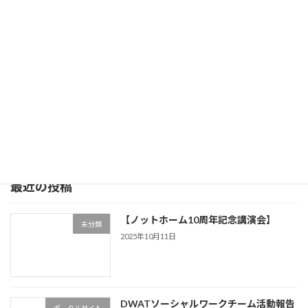
次の記事
平成３０年度 第２回家族会役員会 開催
2019年12月5日
最近の投稿
【ノットホーム10周年記念講演会】
未分類
2025年10月11日
DWATソーシャルワークチーム活動報告
ポータルサイト