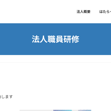
法人概要
はたら
法人職員研修
動します